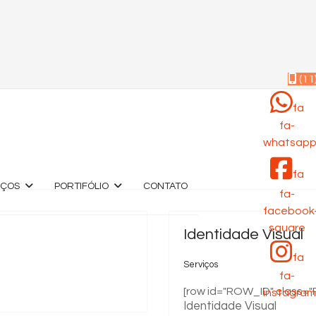
(11
fa
fa-
whatsap
fa
IÇOS
PORTIFÓLIO
CONTATO
fa-
facebook
square
Identidade Visual
fa
Serviços
fa-
[row id="ROW_ID" class=
instagram
Identidade Visual