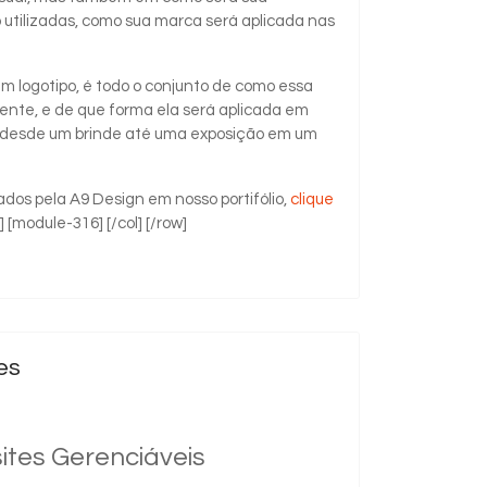
o utilizadas, como sua marca será aplicada nas
 logotipo, é todo o conjunto de como essa
liente, e de que forma ela será aplicada em
s, desde um brinde até uma exposição em um
ados pela A9 Design em nosso portifólio,
clique
"] [module-316] [/col] [/row]
es
ites Gerenciáveis