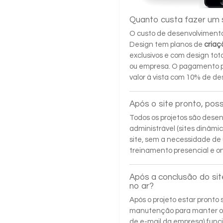
Quanto custa fazer um 
O custo de desenvolvimento 
Design tem planos de
criaç
exclusivos e com design to
ou empresa. O pagamento po
valor à vista com 10% de de
Após o site pronto, poss
Todos os projetos são dese
administrável (sites dinâmic
site, sem a necessidade de
treinamento presencial e on
Após a conclusão do sit
no ar?
Após o projeto estar pront
manutenção para manter o s
de e-mail da empresa) func