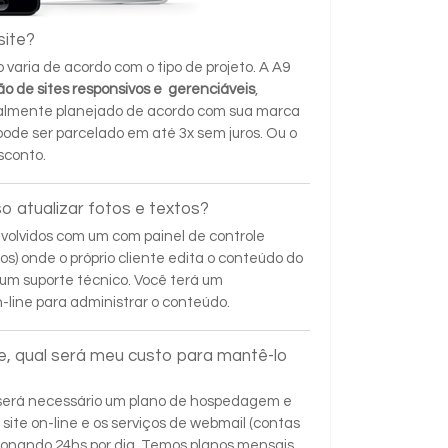
site?
varia de acordo com o tipo de projeto. A A9
ão de sites responsivos e gerenciáveis
,
talmente planejado de acordo com sua marca
de ser parcelado em até 3x sem juros. Ou o
sconto.
o atualizar fotos e textos?
nvolvidos com um com painel de controle
os) onde o próprio cliente edita o conteúdo do
 um suporte técnico. Você terá um
-line para administrar o conteúdo.
e, qual será meu custo para mantê-lo
o será necessário um plano de hospedagem e
ite on-line e os serviços de webmail (contas
ionando 24hs por dia. Temos planos mensais,