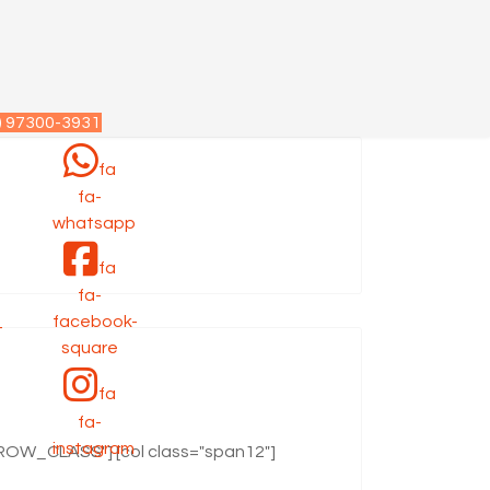
) 97300-3931
fa
fa-
p
whatsapp
fa
fa-
facebook-
-
square
fa
fa-
instagram
"ROW_CLASS"] [col class="span12"]