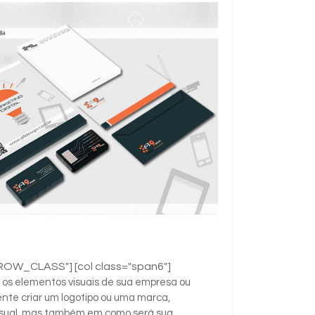
"ROW_CLASS"] [col class="span6"]
 os elementos visuais de sua empresa ou
nte criar um logotipo ou uma marca,
sual, mas também em como será sua