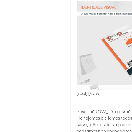
[/col] [/row]
[row id="ROW_ID" class=
Planejamos e criamos todos
serviço. Antes de simplesme
pensamos não apenas no vi