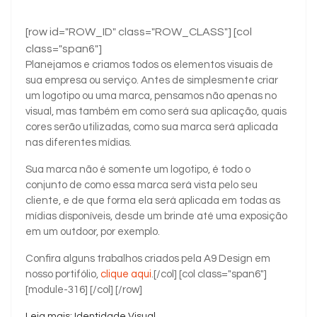
[row id="ROW_ID" class="ROW_CLASS"] [col
class="span6"]
Planejamos e criamos todos os elementos visuais de
sua empresa ou serviço. Antes de simplesmente criar
um logotipo ou uma marca, pensamos não apenas no
visual, mas também em como será sua aplicação, quais
cores serão utilizadas, como sua marca será aplicada
nas diferentes mídias.
Sua marca não é somente um logotipo, é todo o
conjunto de como essa marca será vista pelo seu
cliente, e de que forma ela será aplicada em todas as
mídias disponíveis, desde um brinde até uma exposição
em um outdoor, por exemplo.
Confira alguns trabalhos criados pela A9 Design em
nosso portifólio,
clique aqui
.[/col] [col class="span6"]
[module-316] [/col] [/row]
Leia mais: Identidade Visual