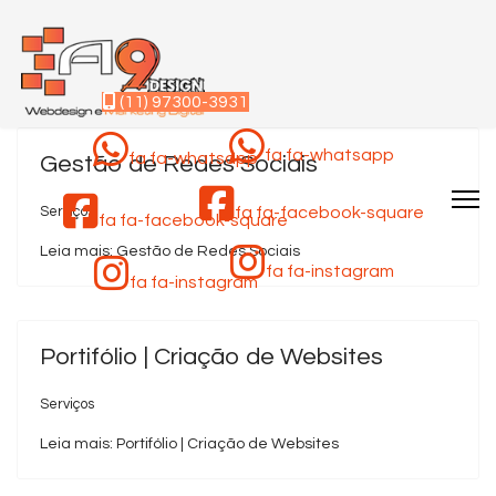
(11) 97300-3931
fa fa-whatsapp
fa fa-whatsapp
Gestão de Redes Sociais
fa fa-facebook-square
Serviços
fa fa-facebook-square
Leia mais: Gestão de Redes Sociais
fa fa-instagram
fa fa-instagram
Portifólio | Criação de Websites
Serviços
Leia mais: Portifólio | Criação de Websites