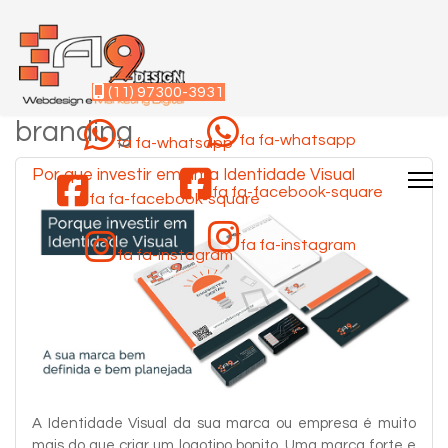
(11) 97300-3931
branding
fa fa-whatsapp
fa fa-whatsapp
Por que investir em uma Identidade Visual
fa fa-facebook-square
fa fa-facebook-square
fa fa-instagram
fa fa-instagram
A Identidade Visual da sua marca ou empresa é muito
mais do que criar um logotipo bonito. Uma marca forte e