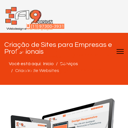
(11) 97300-3931
fa fa-whatsapp
fa fa-whatsapp
Criação de Sites para Empresas e
Profissionais
fa fa-facebook-square
fa fa-facebook-square
Você está aqui:
Início
Serviços
fa fa-instagram
Criação de Websites
fa fa-instagram