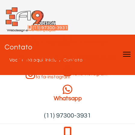
(11) 97300-3931
fa fa-whatsapp
fa fa-whatsapp
Contato
fa fa-facebook-square
Você está aqui:
fa fa-facebook-square
Início
Contato
fa fa-instagram
fa fa-instagram
Whatsapp
(11) 97300-3931