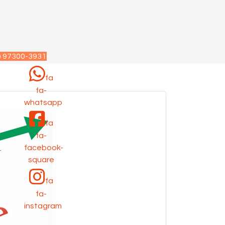
) 97300-3931
fa
fa-
p
whatsapp
fa
fa-
facebook-
-
square
fa
fa-
instagram