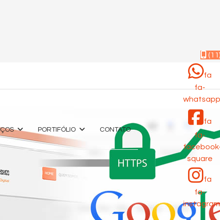
(11
fa
fa-
whatsap
fa
IÇOS
PORTIFÓLIO
CONTATO
fa-
facebook
square
fa
fa-
instagram