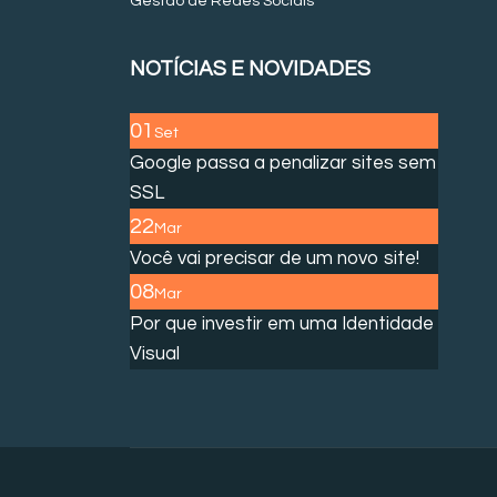
Gestão de Redes Sociais
NOTÍCIAS E NOVIDADES
01
Set
Google passa a penalizar sites sem
SSL
22
Mar
Você vai precisar de um novo site!
08
Mar
Por que investir em uma Identidade
Visual