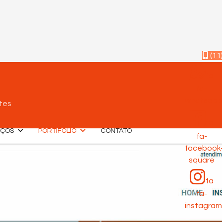
(11
fa
fa-
whatsap
tes
fa
IÇOS
PORTIFÓLIO
CONTATO
fa-
facebook
square
fa
fa-
instagram