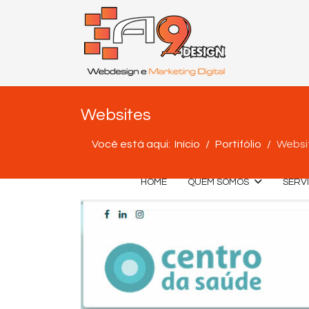
Websites
Você está aqui:
Início
Portifólio
Websi
HOME
QUEM SOMOS
SERV