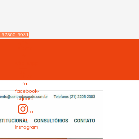
) 97300-3931
fa
fa-
p
whatsapp
fa
fa-
facebook-
-
square
fa
fa-
instagram