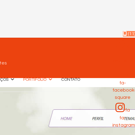
(11
fa
fa-
whatsap
tes
fa
IÇOS
PORTIFÓLIO
CONTATO
fa-
facebook
square
fa
fa-
instagram