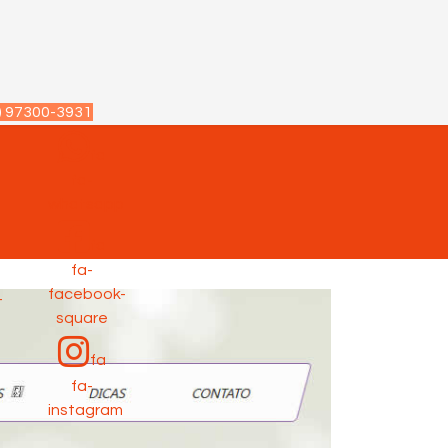
) 97300-3931
fa
fa-
p
whatsapp
fa
fa-
facebook-
-
square
fa
fa-
instagram