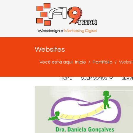
Websites
Você está aqui:
Início
Portifólio
Websi
HOME
QUEM SOMOS
SERV