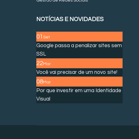
Gestão de Redes Sociais
NOTÍCIAS E NOVIDADES
01
Set
Google passa a penalizar sites sem
SSL
22
Mar
Você vai precisar de um novo site!
08
Mar
Por que investir em uma Identidade
Visual