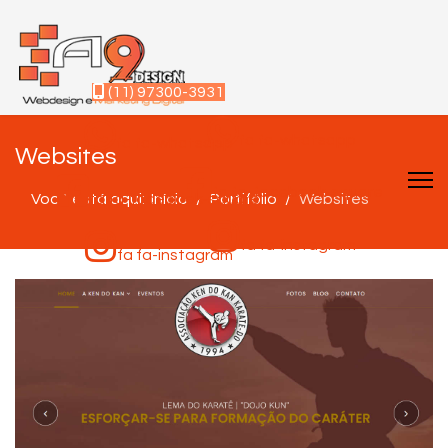
(11) 97300-3931
fa fa-whatsapp
fa fa-whatsapp
Websites
fa fa-facebook-square
Você está aqui:
fa fa-facebook-square
Início
Portifólio
Websites
fa fa-instagram
fa fa-instagram