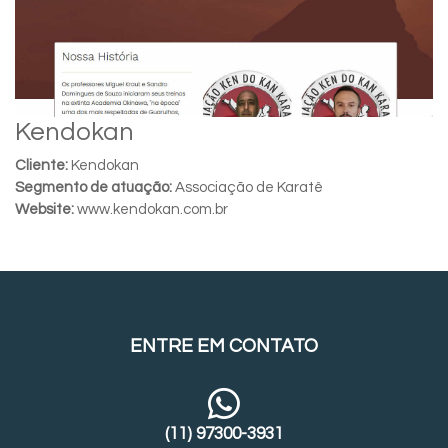
Kendokan
Cliente:
Kendokan
Segmento de atuação:
Associação de Karatê
Website:
www.kendokan.com.br
ENTRE EM CONTATO
(11) 97300-3931