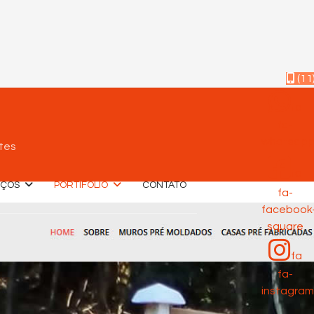
(11
fa
fa-
whatsap
tes
fa
IÇOS
PORTIFÓLIO
CONTATO
fa-
facebook
square
fa
fa-
instagram