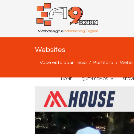
Websites
Você está aqui:
Início
Portifólio
Websi
HOME
QUEM SOMOS
SERV