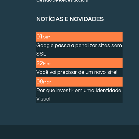
Gestão de Redes Sociais
NOTÍCIAS E NOVIDADES
01
Set
Google passa a penalizar sites sem
SSL
22
Mar
Você vai precisar de um novo site!
08
Mar
Por que investir em uma Identidade
Visual