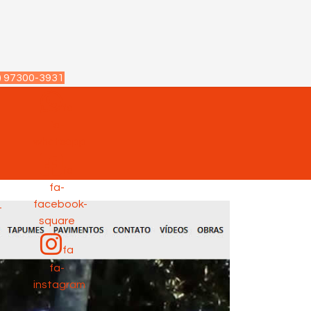
) 97300-3931
fa
fa-
p
whatsapp
fa
fa-
facebook-
-
square
fa
fa-
instagram