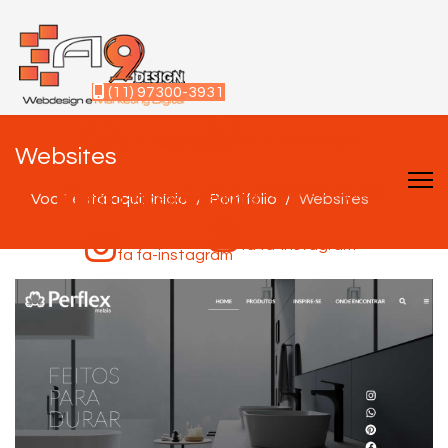
(11) 97300-3931
fa fa-whatsapp
fa fa-whatsapp
Websites
fa fa-facebook-square
Você está aqui:
fa fa-facebook-square
Início
Portifólio
Websites
fa fa-instagram
fa fa-instagram