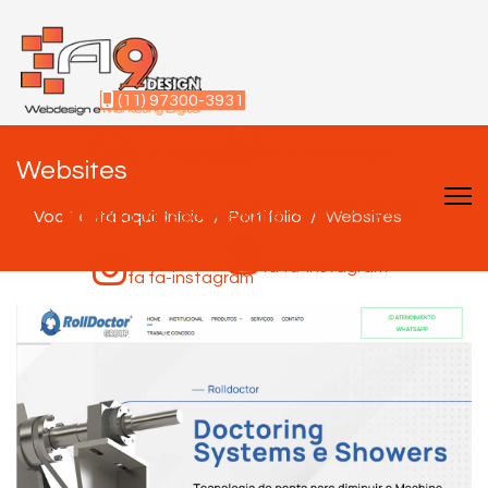
(11) 97300-3931
fa fa-whatsapp
fa fa-whatsapp
Websites
fa fa-facebook-square
Você está aqui:
fa fa-facebook-square
Início
Portifólio
Websites
fa fa-instagram
fa fa-instagram