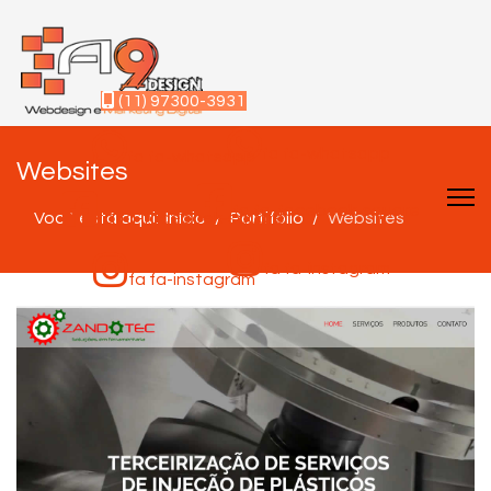
(11) 97300-3931
fa fa-whatsapp
fa fa-whatsapp
Websites
fa fa-facebook-square
Você está aqui:
fa fa-facebook-square
Início
Portifólio
Websites
fa fa-instagram
fa fa-instagram